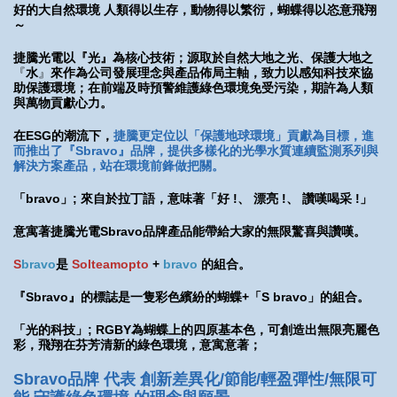
好的大自然環境 人類得以生存，動物得以繁衍，蝴蝶得以恣意飛翔
～
捷騰光電以『
光』
為核心技術；源取於自然大地之光、保護大地之
『
水
』
來作為公司發展理念與產品佈局主軸，致力以感知科技來協
助保護環境；在前端及時預警維護綠色環境免受污染，期許為人類
與萬物貢獻心力。
在ESG的潮流下，
捷騰更定位以「保護地球環境」貢獻為目標，進
而推出了『Sbravo』品牌，提供多樣化的光學水質連續監測系列與
解決方案產品，站在環境前鋒做把關。
「bravo」; 來自於拉丁語，意味著「好 !、 漂亮 !、 讚嘆喝采 !」
意寓著捷騰光電Sbravo品牌產品能帶給大家的無限驚喜與讚嘆。
S
bravo
是
Solteamopto
+
bravo
的組合。
『
Sbravo』的標誌是一隻彩色繽紛的蝴蝶+「S bravo」的組合。
「光的科技」; RGBY為蝴蝶上的四原基本色，可創造出無限亮麗色
彩，飛翔在芬芳清新的綠色環境，意寓意著；
Sbravo
品牌 代表 創新差異化/節能/輕盈彈性/無限可