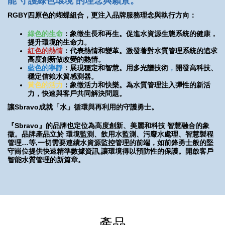
能 守護綠色環境 的理念與願景。
RGBY
四原色的蝴蝶
組合，更注入品牌
服務理念與執行方向：
綠色的生命
：象徵生長和再生。
促進水資源生態系統的健康，
提升環境的生命力。
紅色的熱情
：代表熱情和變革
。激發著對水質管理系統的追求
高度創新做改變的熱情。
藍色的寧靜
：展現穩定和智慧
。用多光譜技術
，
開發高科技、
穩定信賴水質感測器。
黃色的活力
：象徵活力和快樂
。
為水質管理注入彈性的新活
力，快速與客戶共同解決問題。
讓Sbravo成就
「
水」
循環與再利用的守護勇士。
『Sbravo』的品牌也定位為高度創新、美麗和科技 智慧融合的象
徵。
品牌產品立於 環境監測、飲用水監測、污廢水處理、智慧製程
管理…等,一切需要連續水資源監控管理的前端，如前鋒勇士般的堅
守崗位提供快速精準數據資訊,讓環境得以預防性的保護。開啟客戶
智能水質管理的新篇章。
產品